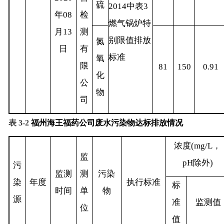
硫
2014
中表
3
年
08
检
燃气锅炉特
月
13
测
别限值排放
氮
日
有
标准
氧
限
81
150
0.91
化
公
物
司
表
3‑2
福州海王福药公司废水污染物达标排放情况
浓度
(mg/L
，
监
pH
除外
)
污
监测
测
污染
染
年度
执行标准
标
时间
单
物
源
准
监测值
位
值