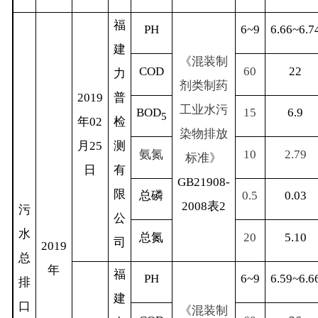
福
PH
6~9
6.66~6.7
建
《混装制
COD
60
22
力
剂类制药
2019
普
工业水污
BOD
15
6.9
5
年
02
检
染物排放
月
25
测
氨氮
10
2.79
标准》
日
有
GB21908-
限
总磷
0.5
0.03
2008
表
2
污
公
水
总氮
20
5.10
司
2019
总
年
福
PH
6~9
6.59~6.6
排
建
口
《混装制