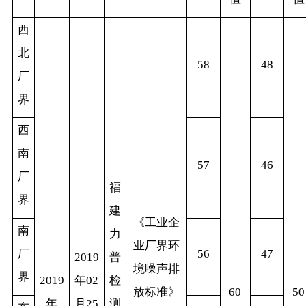
西
北
58
48
厂
界
西
南
57
46
厂
福
界
建
《工业企
南
力
业厂界环
厂
56
47
2019
普
境噪声排
界
2019
年
02
检
放标准》
60
50
年
月
25
测