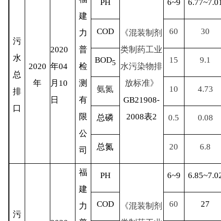
PH
6~9
6.77~7.0
建
COD
60
30
力
《混装制剂
污
2020
普
类制药工业
水
BOD
15
9.1
5
2020
年
04
检
水污染物排
总
年
月
10
测
放标准》
氨氮
10
4.73
排
日
有
GB21908-
口
限
2008
表
2
总磷
0.5
0.08
公
总氮
20
6.8
司
福
PH
6~9
6.85~7.0
建
COD
60
27
力
《混装制剂
污