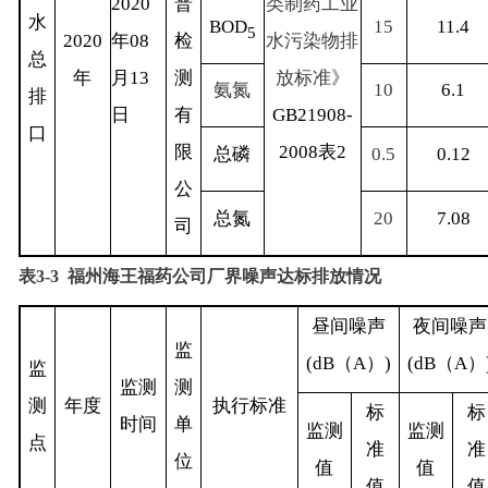
2020
普
类制药工业
水
BOD
15
11.4
5
2020
年
08
检
水污染物排
总
年
月
13
测
放标准》
氨氮
10
6.1
排
日
有
GB21908-
口
限
2008
表
2
总磷
0.5
0.12
公
总氮
20
7.08
司
表
3‑3
福州海王福药公司厂界噪声达标排放情况
昼间噪声
夜间噪声
监
(dB
（
A
）
)
(dB
（
A
）
监
监测
测
测
年度
执行标准
标
标
时间
单
监测
监测
点
准
准
位
值
值
值
值