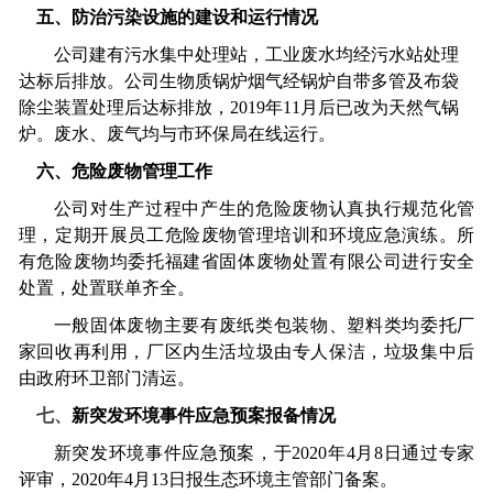
五、防治污染设施的建设和运行情况
公司建有污水集中处理站，工业废水均经污水站处理
达标后排放。公司生物质锅炉烟气经锅炉自带多管及布袋
除尘装置处理后达标排放，
2019
年
11
月后已改为天然气锅
炉。废水、废气均与市环保局在线运行。
六、危险废物管理工作
公司对生产过程中产生的危险废物认真执行规范化管
理，定期开展员工危险废物管理培训和环境应急演练。所
有危险废物均委托福建省固体废物处置有限公司进行安全
处置，处置联单齐全。
一般固体废物主要有废纸类包装物、塑料类均委托厂
家回收再利用，厂区内生活垃圾由专人保洁，垃圾集中后
由政府环卫部门清运。
七、
新突发环境事件应急预案报备情况
新突发环境事件应急预案，于
2020
年
4
月
8
日通过专家
评审，
2020
年
4
月
13
日报生态环境主管部门备案。