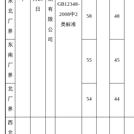
东
GB12348-
日
有
北
2008
中
2
58
48
限
厂
类标准
公
界
司
东
南
55
45
厂
界
北
厂
54
44
界
西
北