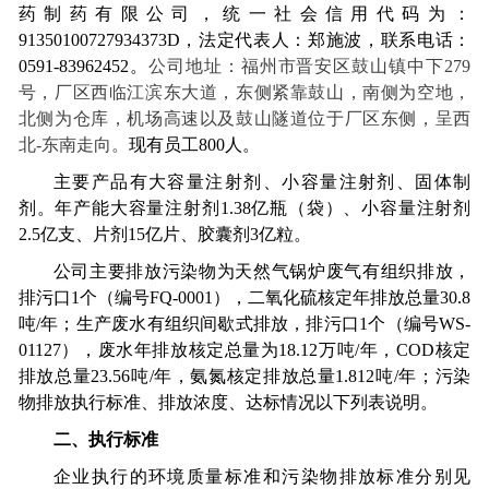
药制药有限公司，统一社会信用代码为：
91350100727934373D
，法定代表人：郑施波，联系电话：
0591-83962452
。
公司地址：福州市晋安区鼓山镇中下
279
号，厂区西临江滨东大道，东侧紧靠鼓山，南侧为空地，
北侧为仓库，机场高速以及鼓山隧道位于厂区东侧，呈西
北
-
东南走向。
现有员工
800
人。
主要产品有大容量注射剂、小容量注射剂、固体制
剂。年产能大容量注射剂
1.38
亿瓶（袋）、小容量注射剂
2.5
亿支、片剂
15
亿片、胶囊剂
3
亿粒。
公司主要排放污染物为天然气锅炉废气有组织排放，
排污口
1
个（编号
FQ-0001
），二氧化硫核定年排放总量
30.8
吨
/
年；生产废水有组织间歇式排放，排污口
1
个（编号
WS-
01127
），废水年排放核定总量为
18.12
万吨
/
年，
COD
核定
排放总量
23.56
吨
/
年，氨氮核定排放总量
1.812
吨
/
年；污染
物排放执行标准、排放浓度、达标情况以下列表说明。
二、执行标准
企业执行的环境质量标准和污染物排放标准分别见