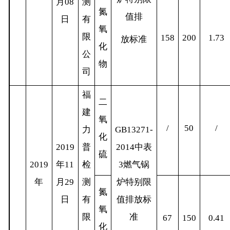
月
08
测
氮
值排
日
有
氧
限
158
200
1.73
放标准
化
公
物
司
福
二
建
氧
/
50
/
力
GB13271-
化
2019
普
2014
中表
硫
2019
年
11
检
3
燃气锅
年
月
29
测
炉特别限
氮
日
有
值排放标
氧
限
准
67
150
0.41
化