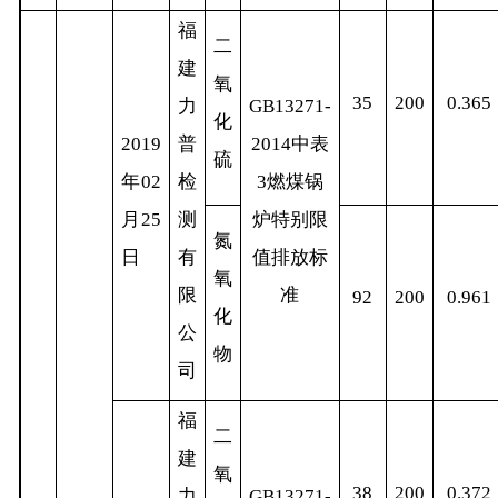
福
二
建
氧
35
200
0.365
力
GB13271-
化
2019
普
2014
中表
硫
年
02
检
3
燃煤锅
月
25
测
炉特别限
氮
日
有
值排放标
氧
限
准
92
200
0.961
化
公
物
司
福
二
建
氧
38
200
0.372
力
GB13271-