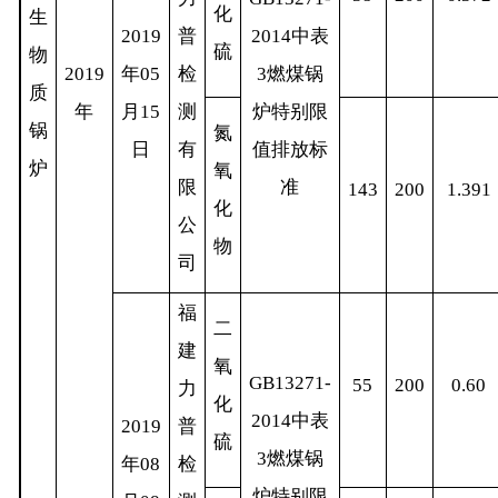
化
生
2019
普
2014
中表
硫
物
2019
年
05
检
3
燃煤锅
质
年
月
15
测
炉特别限
锅
氮
日
有
值排放标
炉
氧
限
准
143
200
1.391
化
公
物
司
福
二
建
氧
GB13271-
55
200
0.60
力
化
2014
中表
2019
普
硫
3
燃煤锅
年
08
检
炉特别限