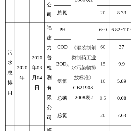
公
总氮
20
8.33
司
福
PH
6~9
6.82~7.0
建
COD
60
37
力
《混装制剂
污
2020
普
类制药工业
水
BOD
15
9.9
5
2020
年
03
检
水污染物排
总
年
月
04
测
放标准》
氨氮
10
5.89
排
日
有
GB21908-
口
限
2008
表
2
总磷
0.5
0.08
公
总氮
20
7.63
司
福