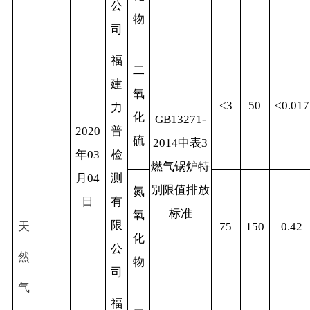
公
物
司
福
二
建
氧
<3
50
<0.017
力
化
GB13271-
2020
普
硫
2014
中表
3
年
03
检
燃气锅炉特
月
04
测
别限值排放
氮
日
有
标准
氧
限
天
75
150
0.42
化
公
然
物
司
气
福