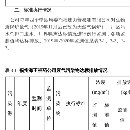
二、标准执行情况
公司每年四个季度均委托福建力普检测有限公司对生物
质锅炉废气（
2019
年
11
月后已改为天然气锅炉）、厂区污
水总排口废水、厂界噪声达标情况进行例行监测，各项监
测值均达标排放。
2019
年
-2020
年监测值见表
3-1
、
3-2
、
3-
3
。
表
3‑1
福州海王福药公司废气污染物达标排放情况
浓度
排放
监
3
(mg/m
)
(kg/
污
污
监测
测
染
年度
染
执行标准
监
标
时间
单
监测
源
物
测
准
位
值
值
值