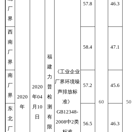
57.8
46.3
厂
界
西
南
58.4
47.1
厂
福
界
建
《工业企业
南
力
厂界环境噪
厂
57.2
45.6
2020
普
声排放标
界
2020
年
04
检
准》
60
50
年
月
10
测
东
GB12348-
日
有
北
2008
中
2
类
56.5
46.3
限
厂
标准