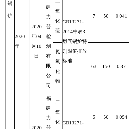
二
锅
建
氧
炉
7
50
0.041
力
化
GB13271-
2020
普
硫
2014
中表
3
2020
年
04
检
燃气锅炉特
年
月
10
测
别限值排放
氮
日
有
标准
氧
限
63
150
0.37
化
公
物
司
福
二
建
氧
5
50
0.054
力
化
GB13271-
2020
普