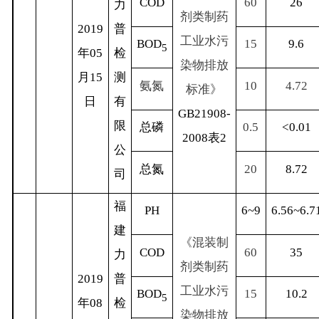
COD
60
26
力
剂类制药
2019
普
工业水污
BOD
15
9.6
5
年
05
检
染物排放
月
15
测
氨氮
10
4.72
标准》
日
有
GB21908-
限
总磷
0.5
<0.01
2008
表
2
公
总氮
20
8.72
司
福
PH
6~9
6.56~6.7
建
《混装制
COD
60
35
力
剂类制药
2019
普
工业水污
BOD
15
10.2
5
年
08
检
染物排放