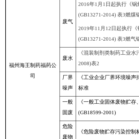
2016
年
1
月
1
日起执行《锅
(GB13271-2014)
表
3
燃煤
废气
2019
年
11
月
12
日起执行《
(GB13271-2014)
表
3
燃气
《混装制剂类制药工业水
废水
2008)
表
2
福州海王制药福药公
司
厂界
《工业企业厂界环境噪声
噪声
标准
一般
《一般工业固体废物贮存
固废
(GB18599-2001)
危险
《危险废物贮存污染控制
废物