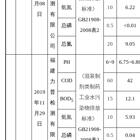
月
08
测
氨氮
10
6.22
标准》
日
有
GB21908-
限
总磷
0.5
<0.01
2008
表
2
公
总氮
20
9.05
司
福
PH
6~9
6.75~6.8
建
《混装制
COD
60
42
力
剂类制药
2019
普
工业水污
BOD
15
12.1
5
年
11
检
染物排放
月
29
测
氨氮
10
5.93
标准》
日
有
GB21908-
限
总磷
0.5
0.04
2008
表
2